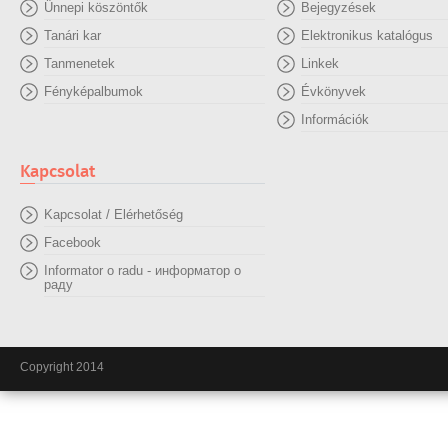
Ünnepi köszöntők
Bejegyzések
Tanári kar
Elektronikus katalógus
Tanmenetek
Linkek
Fényképalbumok
Évkönyvek
Információk
Kapcsolat
Kapcsolat / Elérhetőség
Facebook
Informator o radu - информатор о
раду
Copyright 2014