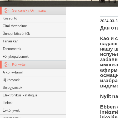
Senćanska Gimnazija
Köszöntő
2024-03-2
Gimi történelme
Дан от
Ünnepi köszöntők
Као и 
Tanári kar
садашњ
нашу ш
Tanmenetek
испуње
Fényképalbumok
забавн
импоза
Könyvtár
афирма
A könyvtárról
осмаци
изабра
Új könyvek
видимо
Bejegyzések
Elektronikus katalógus
Nyílt 
Linkek
Ebben 
Évkönyvek
intézmé
iskolás