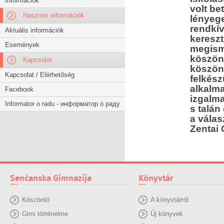
Információk
volt be
Hasznos információk
lényege
rendkív
Aktuális információk
kereszt
Események
megism
köszön
Kapcsolat
köszönh
Kapcsolat / Elérhetőség
felkész
alkalma
Facebook
izgalma
Informator o radu - информатор о раду
s talán
a válas
Zentai
Senćanska Gimnazija
Könyvtár
Köszöntő
A könyvtárról
Gimi történelme
Új könyvek